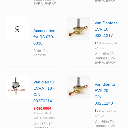
EVRA, EVRAT
EVRA, EVRAT
Van Danfoss
EVR 10
Accessories
032L1217
for RS 070-
0030
1
₫
Giá sau thuế
VAT:
1
₫
Bơm dầu
Van Điện Từ
danfoss
Danfoss EVR,
EVRA, EVRAT
Van điện từ
Van điện từ
EVRAT 10 –
EVR 20 –
C/N:
C/N:
032F6214
032L1240
8.080.000
₫
1
₫
Giá sau thuế
Giá sau thuế
VAT:
1
₫
VAT:
8.726.400
₫
Van Điện Từ
Van Điện Từ
Danfoss EVR,