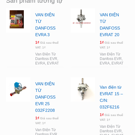
Sản phẩm tương tự
VAN ĐIỆN
VAN ĐIỆN
TỪ
TỪ
DANFOSS
DANFOSS
EVRA 3
EVRAT 20
1
₫
1
₫
Giá sau thuế
Giá sau thuế
VAT:
1
₫
VAT:
1
₫
Van Điện Từ
Van Điện Từ
Danfoss EVR,
Danfoss EVR,
EVRA, EVRAT
EVRA, EVRAT
VAN ĐIỆN
Van điện từ
TỪ
EVRAT 15 –
DANFOSS
C/N:
EVR 25
032F6216
032F2208
1
₫
Giá sau thuế
1
₫
Giá sau thuế
VAT:
1
₫
VAT:
1
₫
Van Điện Từ
Van Điện Từ
Danfoss EVR,
Danfoss EVR,