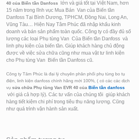
lớn và giá tốt tại Việt Nam, hơn
40 của Biến tần Danfoss
15 năm trong lĩnh vục Mua Bán Van của Biến tần
Danfoss Tại Bình Dương, TPHCM, Đồng Nai, Long An,
Vũng Tàu… Hiện Nay Tâm Phúc đã nhập khẩu kinh
doanh và bán sản phẩm toàn quốc. Công ty có đầy đủ số
lượng các loại Phụ tùng Van Của Biến tần Danfoss
và
linh phụ kiện của biến tần. Giú
p khách hàng chủ động
được về việc sửa chữa cũng như mua vật tư linh kiện
cho Phụ tùng Van Biến tần Danfoss cũ.
Công ty Tâm Phúc là đại lý chuyên phân phối phụ tùng bo tụ
điện, linh kiện danfoss chính hãng mới 100%, ( có các các dịch
vụ
sửa chữa Phụ tùng Van EVR 40 của
Biến tần danfoss
với giá cả hợp lý). Các tư vấn của chúng tôi giúp khách
hàng tiết kiệm chi phí trong tiêu thụ năng lượng. Cũng
như quá trình vận hành sản xuất.