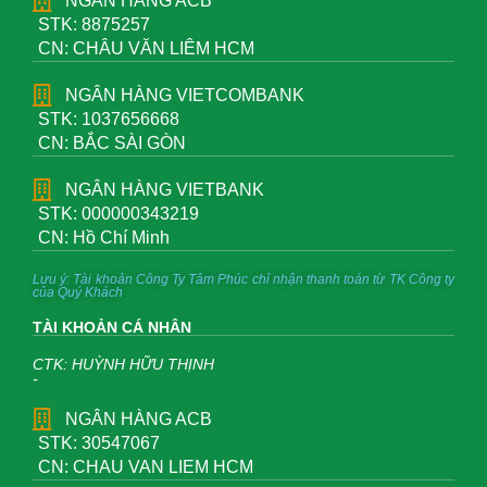
NGÂN HÀNG ACB
STK: 8875257
CN: CHÂU VĂN LIÊM HCM
NGÂN HÀNG VIETCOMBANK
STK: 1037656668
CN: BẮC SÀI GÒN
NGÂN HÀNG VIETBANK
STK: 000000343219
CN: Hồ Chí Minh
Lưu ý: Tài khoản Công Ty Tâm Phúc chỉ nhận thanh toán từ TK Công ty
của Quý Khách
TÀI KHOẢN CÁ NHÂN
CTK: HUỲNH HỮU THỊNH
-
NGÂN HÀNG ACB
STK: 30547067
CN: CHAU VAN LIEM HCM