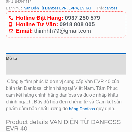
SKU:
042H1112
Danh mục:
Van Điện Từ Danfoss EVR, EVRA, EVRAT
Thẻ:
danfoss
Hotline Đặt Hàng:
0937 250 579
Hotline Tư Vấn:
0918 808 005
Email:
thinhhh79@gmail.com
Mô tả
Đánh giá (0)
Công ty tâm phúc là đơn vị cung cấp Van EVR 40 của
biến tần Danfoss
chính hãng tại Việt Nam. Tâm Phúc
cam kết hàng chính hãng danfoss và được nhập khẩu
chính ngạch, Đầy đủ hóa đơn chứng từ và Cam kết sản
phẩm đảm bảo chất lượng do
quy định.
hãng Danfoss
Product details VAN ĐIỆN TỪ DANFOSS
EVR 40