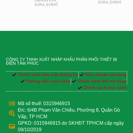
Danfoss EVR,
EVRA, EVRAT
EVRA, EVRAT
CÔNG TY TNHH XUẤT NHẬP KHẨU PHÂN PHỐI THIẾT BỊ
ĐIỆN TÂM PHÚC
Chính sách bảo mật thông tin
Điều khoản sử dụng
Hướng dẫn mua hàng
Chính sách Đổi trả hàng
Chính sách bảo hành
Mã số thuế: 0315946915
Đ/c: 6/4B Phạm Văn Chiêu, Phường 8, Quận Gò
Vấp, TP HCM
GPKD: 0315946915 do SKHĐT TPHCM cấp ngày
09/10/2019