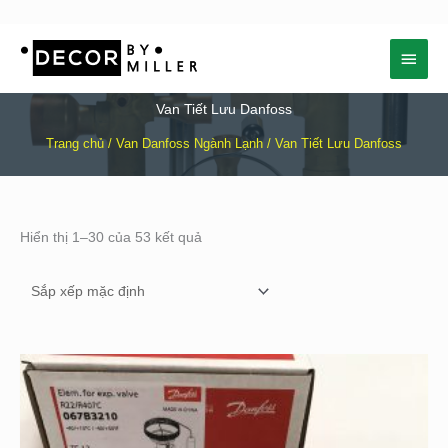
Nhảy
Menu
tới
nội
chính
dung
Van Tiết Lưu Danfoss
Trang chủ
/
Van Danfoss Ngành Lạnh
/ Van Tiết Lưu Danfoss
Hiển thị 1–30 của 53 kết quả