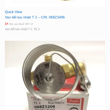
Quick View
Van tiết lưu nhiệt T 2 – C/N: 068Z3496
1
₫
Giá sau thuế VAT:
1
₫
Van tiết lưu nhiệt T 2, TE 2