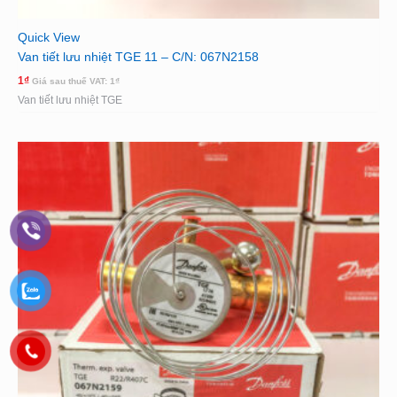
Quick View
Van tiết lưu nhiệt TGE 11 – C/N: 067N2158
1
₫
Giá sau thuế VAT:
1
₫
Van tiết lưu nhiệt TGE