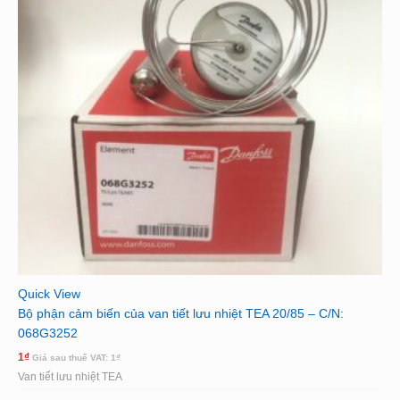
Quick View
Bộ phận cảm biến của van tiết lưu nhiệt TEA 20/85 – C/N:
068G3252
1
₫
Giá sau thuế VAT:
1
₫
Van tiết lưu nhiệt TEA