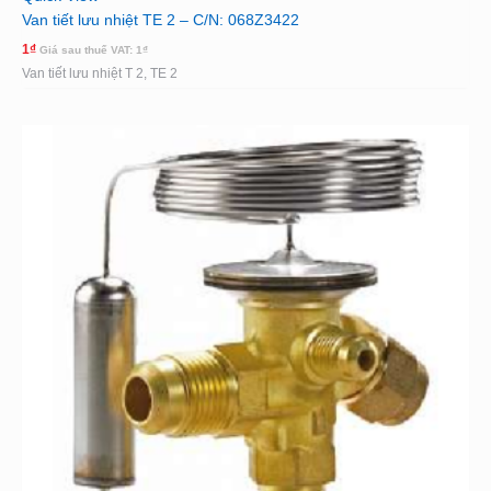
Van tiết lưu nhiệt TE 2 – C/N: 068Z3422
1
₫
Giá sau thuế VAT:
1
₫
Van tiết lưu nhiệt T 2, TE 2