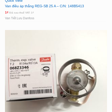
Quick View
Van điều áp thẳng REG-SB 25 A – C/N: 148B5413
1
₫
Giá sau thuế VAT:
1
₫
Van Tiết Lưu Danfoss