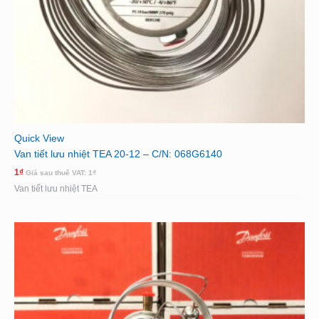
Quick View
Van tiết lưu nhiệt TEA 20-12 – C/N: 068G6140
1
₫
Giá sau thuế VAT:
1
₫
Van tiết lưu nhiệt TEA