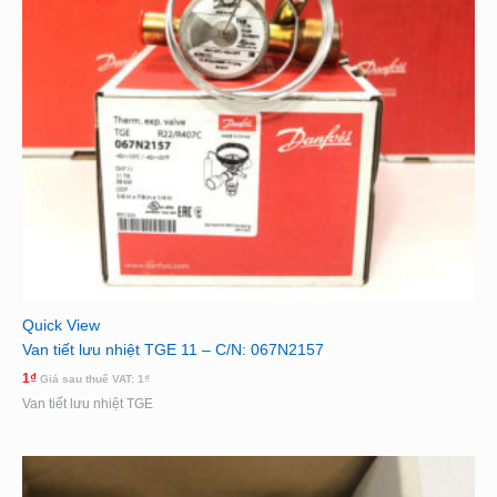
Quick View
Van tiết lưu nhiệt TGE 11 – C/N: 067N2157
1
₫
Giá sau thuế VAT:
1
₫
Van tiết lưu nhiệt TGE