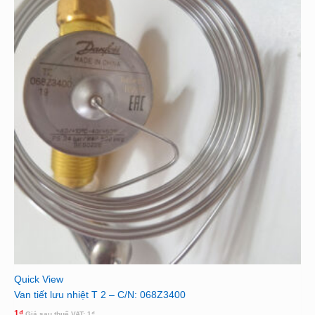
Quick View
Van tiết lưu nhiệt T 2 – C/N: 068Z3400
1
₫
Giá sau thuế VAT:
1
₫