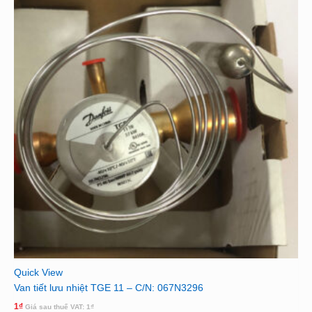
Quick View
Van tiết lưu nhiệt TGE 11 – C/N: 067N3296
1
₫
Giá sau thuế VAT:
1
₫