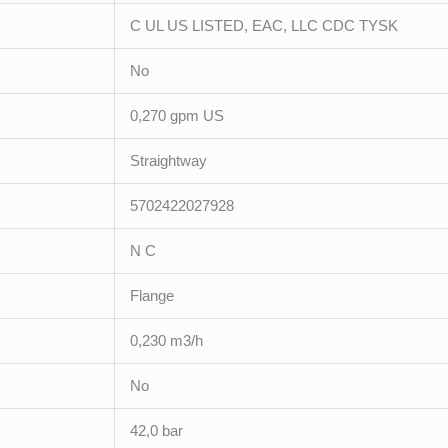
C UL US LISTED, EAC, LLC CDC TYSK
No
0,270 gpm US
Straightway
5702422027928
N C
Flange
0,230 m3/h
No
42,0 bar