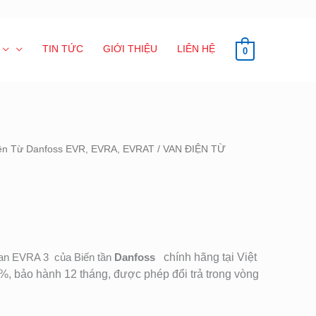
TIN TỨC
GIỚI THIỆU
LIÊN HỆ
0
ện Từ Danfoss EVR, EVRA, EVRAT
/ VAN ĐIỆN TỪ
an EVRA 3 của Biến tần
Danfoss
chính hãng tại Việt
, bảo hành 12 tháng, được phép đổi trả trong vòng