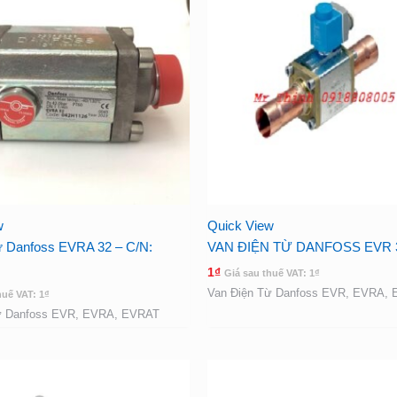
w
Quick View
từ Danfoss EVRA 32 – C/N:
VAN ĐIỆN TỪ DANFOSS EVR 
1
₫
Giá sau thuế VAT:
1
₫
Van Điện Từ Danfoss EVR, EVRA,
huế VAT:
1
₫
ừ Danfoss EVR, EVRA, EVRAT