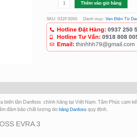
Thêm vào giỏ hàng
SKU:
032F3050
Danh mục:
Van Điện Từ D
Hotline Đặt Hàng:
0937 250 
Hotline Tư Vấn:
0918 808 00
Email:
thinhhh79@gmail.com
ủa biến tần Danfoss
chính hãng tại Việt Nam. Tâm Phúc cam kế
hẩm đảm bảo chất lượng do
hãng Danfoss
quy định.
FOSS EVRA 3