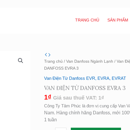
TRANG CHỦ
SẢN PHẨM
VAN
ĐIỆN
Trang chủ
/
Van Danfoss Ngành Lạnh
/
Van Đi
TỪ
DANFOSS EVRA 3
DANFOSS
Van Điện Từ Danfoss EVR, EVRA, EVRAT
EVRA
VAN ĐIỆN TỪ DANFOSS EVRA 3
3
số
1
₫
Giá sau thuế VAT:
1
₫
lượng
Công Ty Tâm Phúc là đơn vị cung cấp Van V
Nam. Hàng chính hãng Danfoss, mới 100%
1 tuần