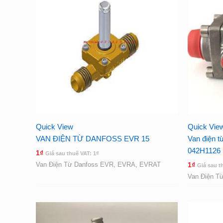
Quick View
Quick Vie
VAN ĐIỆN TỪ DANFOSS EVR 15
Van điện 
042H1126
1
₫
Giá sau thuế VAT:
1
₫
Van Điện Từ Danfoss EVR, EVRA, EVRAT
1
₫
Giá sau t
Van Điện T