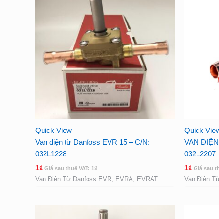
Quick View
Quick Vie
Van điện từ Danfoss EVR 15 – C/N:
VAN ĐIỆN
032L1228
032L2207
1
₫
1
₫
Giá sau thuế VAT:
1
₫
Giá sau t
Van Điện Từ Danfoss EVR, EVRA, EVRAT
Van Điện T