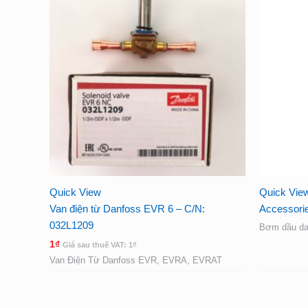
Quick View
Quick Vie
Van điện từ Danfoss EVR 6 – C/N:
Accessori
032L1209
Bơm dầu da
1
₫
Giá sau thuế VAT:
1
₫
Van Điện Từ Danfoss EVR, EVRA, EVRAT