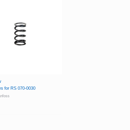
w
es for RS 070-0030
nfoss