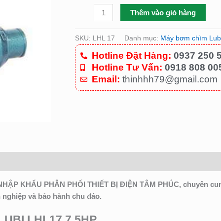
số
Thêm vào giỏ hàng
lượng
SKU:
LHL 17
Danh mục:
Máy bơm chìm Lub
Hotline Đặt Hàng:
0937 250 
Hotline Tư Vấn:
0918 808 00
Email:
thinhhh79@gmail.com
HẬP KHẨU PHÂN PHỐI THIẾT BỊ ĐIỆN TÂM PHÚC, chuyên cung 
n nghiệp và bảo hành chu đáo.
UBI LHL17 7.5HP