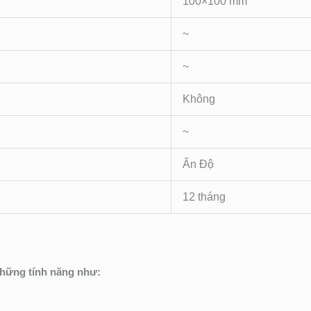
100×100 mm
~
~
Không
~
Ấn Độ
12 tháng
hững tính năng như: