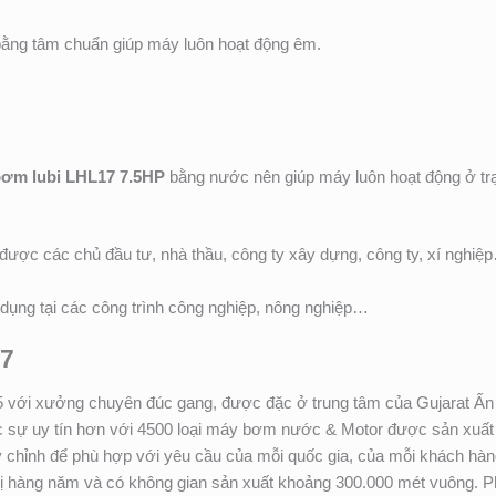
bằng tâm chuẩn giúp máy luôn hoạt động êm.
ơm lubi LHL17 7.5HP
bằng nước nên giúp máy luôn hoạt động ở trạn
ược các chủ đầu tư, nhà thầu, công ty xây dựng, công ty, xí nghiệ
ụng tại các công trình công nghiệp, nông nghiệp…
17
5 với xưởng chuyên đúc gang, được đặc ở trung tâm của Gujarat Ấ
 sự uy tín hơn với 4500 loại máy bơm nước & Motor được sản xuất r
m tùy chỉnh để phù hợp với yêu cầu của mỗi quốc gia, của mỗi khách 
 vị hàng năm và có không gian sản xuất khoảng 300.000 mét vuông.