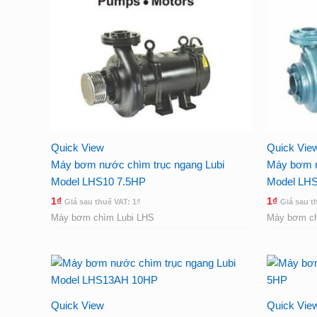
Quick View
Quick Vie
Máy bơm nước chìm trục ngang Lubi
Máy bơm n
Model LHS10 7.5HP
Model LH
1
₫
1
₫
Giá sau thuế VAT:
1
₫
Giá sau t
Máy bơm chìm Lubi LHS
Máy bơm ch
Quick View
Quick Vie