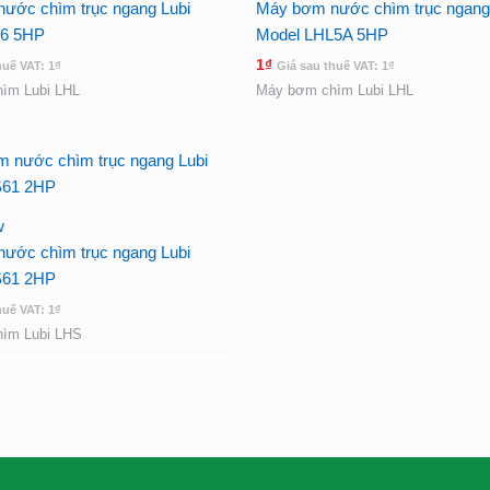
ước chìm trục ngang Lubi
Máy bơm nước chìm trục ngang
L6 5HP
Model LHL5A 5HP
1
₫
huế VAT:
1
₫
Giá sau thuế VAT:
1
₫
ìm Lubi LHL
Máy bơm chìm Lubi LHL
w
ước chìm trục ngang Lubi
S61 2HP
huế VAT:
1
₫
ìm Lubi LHS