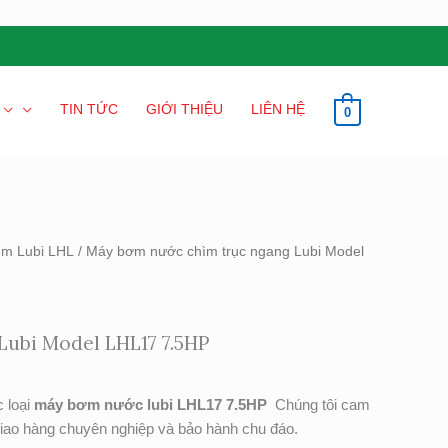
TIN TỨC
GIỚI THIỆU
LIÊN HỆ
0
m Lubi LHL
/ Máy bơm nước chìm trục ngang Lubi Model
Lubi Model LHL17 7.5HP
 loại
máy bơm nước lubi LHL17 7.5HP
Chúng tôi cam
 giao hàng chuyên nghiệp và bảo hành chu đáo.