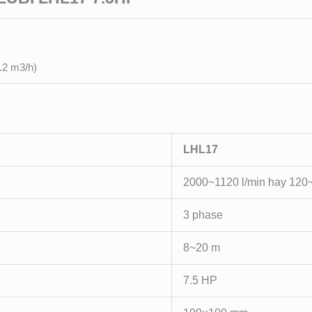
.2 m3/h)
LHL17
2000~1120 l/min hay 120
3 phase
8~20 m
7.5 HP