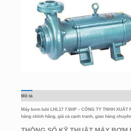
Mô tả
Đánh giá (0)
Máy bơm lubi LHL17 7.5HP – CÔNG TY TNHH XUẤT N
hàng chính hãng, giá cả cạnh tranh, giao hàng chuyê
THÔNG SỐ KỸ THUẬT MÁY BƠM L