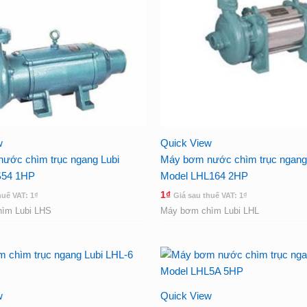
w
Quick View
ước chìm trục ngang Lubi
Máy bơm nước chìm trục ngang
S54 1HP
Model LHL164 2HP
1
₫
huế VAT:
1
₫
Giá sau thuế VAT:
1
₫
ìm Lubi LHS
Máy bơm chìm Lubi LHL
w
Quick View