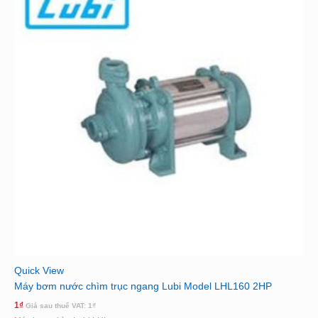
Quick View
Máy bơm nước chìm trục ngang Lubi Model LHL160 2HP
1
₫
Giá sau thuế VAT:
1
₫