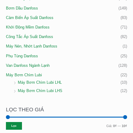
Bơm Dầu Danfoss
(149)
Cảm Biến Áp Suất Danfoss
(83)
Khởi Động Mềm Danfoss
(71)
Công Tắc Áp Suất Danfoss
(82)
Máy Nén, Nhớt Lạnh Danfoss
(1)
Phụ Tùng Danfoss
(25)
Van Danfoss Ngành Lạnh
(128)
Máy Bơm Chìm Lubi
(22)
Máy Bơm Chìm Lubi LHL
(10)
Máy Bơm Chìm Lubi LHS
(12)
LỌC THEO GIÁ
Lọc
Giá:
0₫
—
10₫