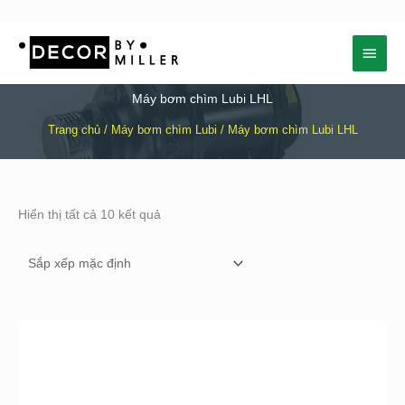
Nhảy
Menu
tới
nội
chính
dung
Máy bơm chìm Lubi LHL
Trang chủ
/
Máy bơm chìm Lubi
/ Máy bơm chìm Lubi LHL
Hiển thị tất cả 10 kết quả