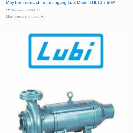
Máy bơm nước chìm trục ngang Lubi Model LHL10 7.5HP
1
₫
Giá sau thuế VAT:
1
₫
Máy bơm chìm Lubi LHL