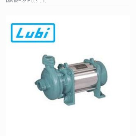
Máy bơm chìm Lubi LHL