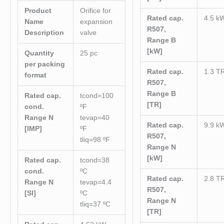
Product
Orifice for
Rated cap.
4.5 k
Name
expansion
R507,
Description
valve
Range B
[kW]
Quantity
25 pc
per packing
Rated cap.
1.3 T
format
R507,
Range B
Rated cap.
tcond=100
[TR]
cond.
ºF
Range N
tevap=40
Rated cap.
9.9 k
[IMP]
ºF
R507,
tliq=98 ºF
Range N
[kW]
Rated cap.
tcond=38
cond.
ºC
Rated cap.
2.8 T
Range N
tevap=4.4
R507,
[SI]
ºC
Range N
tliq=37 ºC
[TR]