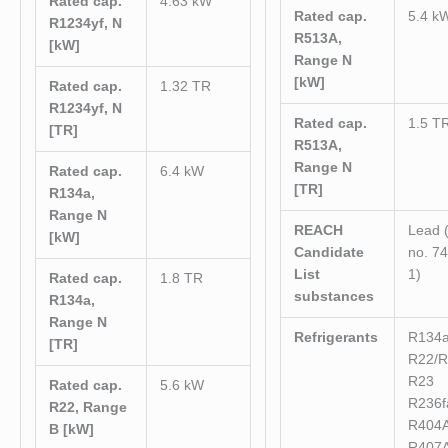
Rated cap.
4.63 kW
Rated cap.
5.4 k
R1234yf, N
R513A,
[kW]
Range N
[kW]
Rated cap.
1.32 TR
R1234yf, N
Rated cap.
1.5 T
[TR]
R513A,
Range N
Rated cap.
6.4 kW
[TR]
R134a,
Range N
REACH
Lead 
[kW]
Candidate
no. 7
List
1)
Rated cap.
1.8 TR
substances
R134a,
Range N
Refrigerants
R134
[TR]
R22/
R23
Rated cap.
5.6 kW
R236f
R22, Range
R404
B [kW]
R407