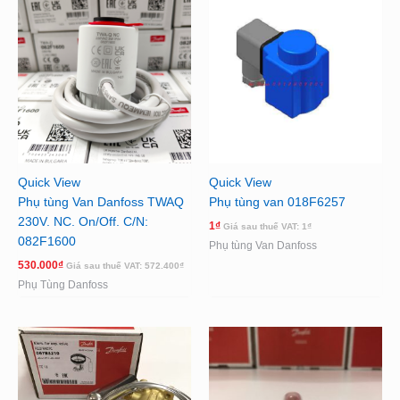
Quick View
Quick View
Phụ tùng Van Danfoss TWAQ
Phụ tùng van 018F6257
230V. NC. On/Off. C/N:
1
₫
Giá sau thuế VAT:
1
₫
082F1600
Phụ tùng Van Danfoss
530.000
₫
Giá sau thuế VAT:
572.400
₫
Phụ Tùng Danfoss