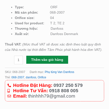
Type:
ORF
Mã sản phẩm:
068-2007
Orifice size:
04
Used for product:
T 2; TE 2
Thương hiệu:
Danfoss
Xuất xứ:
Danfoss Denmark
Thuế VAT:
(Mức thuế VAT sẽ được xác định theo luật quy định
của Nhà nước tại thời điểm Tâm Phúc phát hành hóa đơn VAT).
Thêm vào giỏ hàng
SKU:
068-2007
Danh mục:
Phụ tùng Van Danfoss
Thẻ:
068-2007
,
danfoss
,
Orifice
Hotline Đặt Hàng:
0937 250 579
Hotline Tư Vấn:
0918 808 005
Email:
thinhhh79@gmail.com