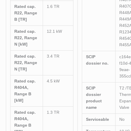
R407
Rated cap.
1.6 TR
R448
R22, Range
R449
B [TR]
R452
Rated cap.
12.1 kW
R1234
R22, Range
R454
N [kW]
R455
Rated cap.
3.4 TR
SCIP
c164e
R22, Range
dossier no.
f10d-
N [TR]
9eae-
355cc
Rated cap.
4.5 kW
R404A,
SCIP
T2 /T
Range B
dossier
Therm
[kW]
product
Expan
name
Valve
Rated cap.
1.3 TR
R404A,
Serviceable
No
Range B