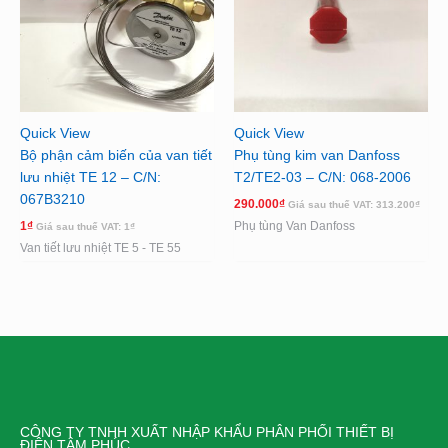
Quick View
Quick View
Bộ phận cảm biến của van tiết
Phụ tùng kim van Danfoss
lưu nhiệt TE 12 – C/N:
T2/TE2-03 – C/N: 068-2006
067B3210
290.000
₫
Giá sau thuế VAT:
313.200
₫
1
₫
Phụ tùng Van Danfoss
Giá sau thuế VAT:
1
₫
Van tiết lưu nhiệt TE 5 - TE 55
CÔNG TY TNHH XUẤT NHẬP KHẨU PHÂN PHỐI THIẾT BỊ
ĐIỆN TÂM PHÚC