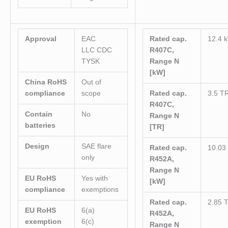
Approval
EAC
Rated cap.
12.4 
LLC CDC
R407C,
TYSK
Range N
[kW]
China RoHS
Out of
compliance
scope
Rated cap.
3.5 T
R407C,
Contain
No
Range N
batteries
[TR]
Design
SAE flare
Rated cap.
10.03
only
R452A,
Range N
EU RoHS
Yes with
[kW]
compliance
exemptions
Rated cap.
2.85 
EU RoHS
6(a)
R452A,
exemption
6(c)
Range N