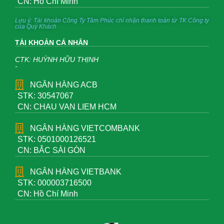
CN: Hồ Chí Minh
Lưu ý: Tài khoản Công Ty Tâm Phúc chỉ nhận thanh toán từ TK Công ty
của Quý Khách
TÀI KHOẢN CÁ NHÂN
CTK: HUỲNH HỮU THỊNH
-
NGÂN HÀNG ACB
STK: 30547067
CN: CHAU VAN LIEM HCM
NGÂN HÀNG VIETCOMBANK
STK: 0501000126521
CN: BẮC SÀI GÒN
NGÂN HÀNG VIETBANK
STK: 000003716500
CN: Hồ Chí Minh