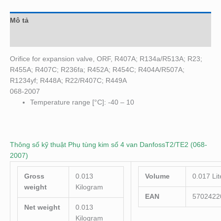
Mô tả
Đánh giá (0)
Orifice for expansion valve, ORF, R407A; R134a/R513A; R23;
R455A; R407C; R236fa; R452A; R454C; R404A/R507A;
R1234yf; R448A; R22/R407C; R449A
068-2007
Temperature range [°C]: -40 – 10
Thông số kỹ thuật Phụ tùng kim số 4 van DanfossT2/TE2 (068-
2007)
Gross
0.013
Volume
0.017 Lit
weight
Kilogram
EAN
5702422
Net weight
0.013
Kilogram