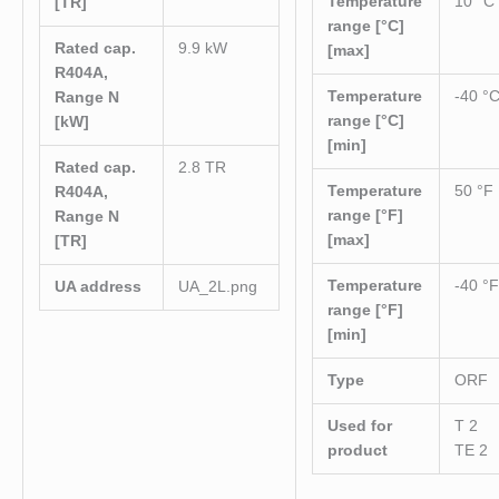
Temperature
10 °C
[TR]
range [°C]
Rated cap.
9.9 kW
[max]
R404A,
Temperature
-40 °
Range N
range [°C]
[kW]
[min]
Rated cap.
2.8 TR
Temperature
50 °F
R404A,
range [°F]
Range N
[max]
[TR]
Temperature
-40 °
UA address
UA_2L.png
range [°F]
[min]
Type
ORF
Used for
T 2
product
TE 2