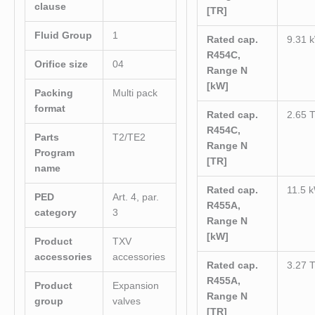
clause
[TR]
Fluid Group
1
Rated cap.
9.31 
R454C,
Orifice size
04
Range N
[kW]
Packing
Multi pack
format
Rated cap.
2.65 
R454C,
Parts
T2/TE2
Range N
Program
[TR]
name
Rated cap.
11.5 
PED
Art. 4, par.
R455A,
category
3
Range N
[kW]
Product
TXV
accessories
accessories
Rated cap.
3.27 
R455A,
Product
Expansion
Range N
group
valves
[TR]