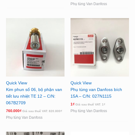
Phụ tùng Van Danfoss
Quick View
Quick View
Kim phun số 06, bộ phận van
Phụ tùng van Danfoss bích
tiết lưu nhiệt TE 12 – C/N:
15A – C/N: 027N1115
067B2709
1
₫
Giá sau thuế VAT:
1
₫
760.000
₫
Phụ tùng Van Danfoss
Giá sau thuế VAT:
820.800
₫
Phụ tùng Van Danfoss