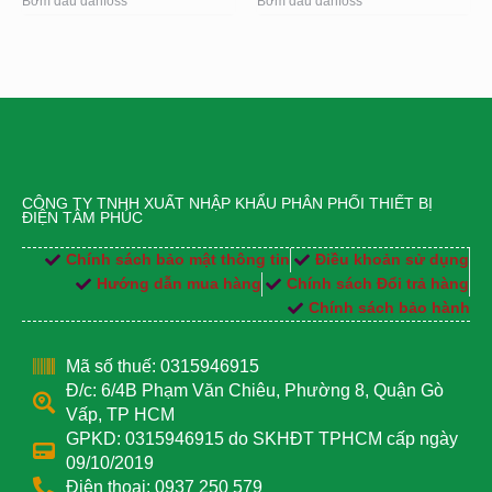
Bơm dầu danfoss
Bơm dầu danfoss
CÔNG TY TNHH XUẤT NHẬP KHẨU PHÂN PHỐI THIẾT BỊ
ĐIỆN TÂM PHÚC
Chính sách bảo mật thông tin
Điều khoản sử dụng
Hướng dẫn mua hàng
Chính sách Đổi trả hàng
Chính sách bảo hành
Mã số thuế: 0315946915
Đ/c: 6/4B Phạm Văn Chiêu, Phường 8, Quận Gò
Vấp, TP HCM
GPKD: 0315946915 do SKHĐT TPHCM cấp ngày
09/10/2019
Điện thoại: 0937 250 579