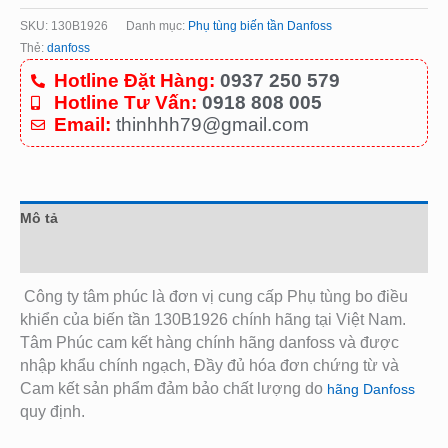
SKU:
130B1926
Danh mục:
Phụ tùng biến tần Danfoss
Thẻ:
danfoss
Hotline Đặt Hàng:
0937 250 579
Hotline Tư Vấn:
0918 808 005
Email:
thinhhh79@gmail.com
Mô tả
Đánh giá (0)
Công ty tâm phúc là đơn vị cung cấp Phụ tùng bo điều
khiển của biến tần 130B1926
chính hãng tại Việt Nam.
Tâm Phúc cam kết hàng chính hãng danfoss và được
nhập khẩu chính ngạch, Đầy đủ hóa đơn chứng từ và
Cam kết sản phẩm đảm bảo chất lượng do
hãng Danfoss
quy định.