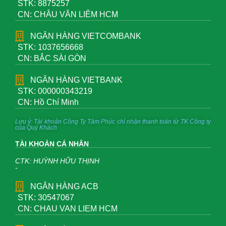
STK: 8875257
CN: CHÂU VĂN LIÊM HCM
NGÂN HÀNG VIETCOMBANK
STK: 1037656668
CN: BẮC SÀI GÒN
NGÂN HÀNG VIETBANK
STK: 000000343219
CN: Hồ Chí Minh
Lưu ý: Tài khoản Công Ty Tâm Phúc chỉ nhận thanh toán từ TK Công ty
của Quý Khách
TÀI KHOẢN CÁ NHÂN
CTK: HUỲNH HỮU THỊNH
-
NGÂN HÀNG ACB
STK: 30547067
CN: CHAU VAN LIEM HCM