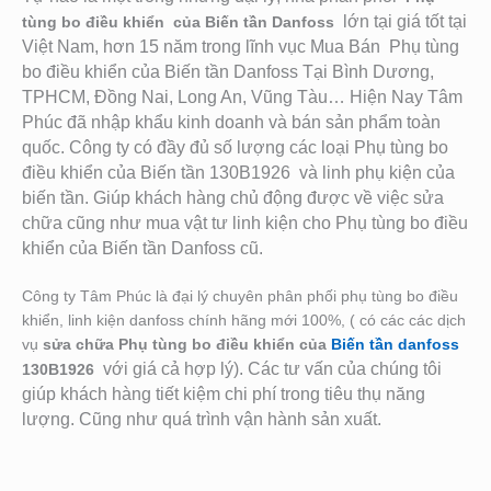
lớn tại giá tốt tại
tùng bo điều khiển của Biến tần Danfoss
Việt Nam, hơn 15 năm trong lĩnh vục Mua Bán Phụ tùng
bo điều khiển của Biến tần Danfoss Tại Bình Dương,
TPHCM, Đồng Nai, Long An, Vũng Tàu… Hiện Nay Tâm
Phúc đã nhập khẩu kinh doanh và bán sản phẩm toàn
quốc. Công ty có đầy đủ số lượng các loại Phụ tùng bo
điều khiển của Biến tần 130B1926
và linh phụ kiện của
biến tần. Giú
p khách hàng chủ động được về việc sửa
chữa cũng như mua vật tư linh kiện cho Phụ tùng bo điều
khiển của Biến tần Danfoss cũ.
Công ty Tâm Phúc là đại lý chuyên phân phối phụ tùng bo điều
khiển, linh kiện danfoss chính hãng mới 100%, ( có các các dịch
vụ
sửa chữa Phụ tùng bo điều khiển của
Biến tần danfoss
với giá cả hợp lý). Các tư vấn của chúng tôi
130B1926
giúp khách hàng tiết kiệm chi phí trong tiêu thụ năng
lượng. Cũng như quá trình vận hành sản xuất.