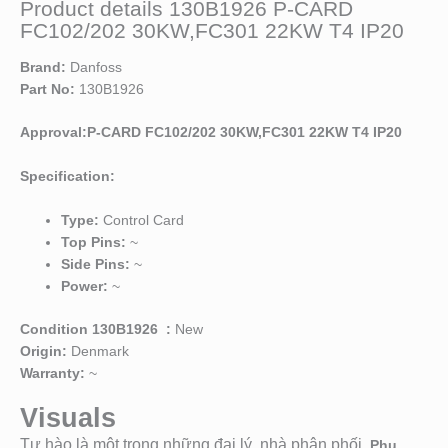
Product details 130B1926 P-CARD
FC102/202 30KW,FC301 22KW T4 IP20
Brand:
Danfoss
Part No:
130B1926
Approval:P-CARD FC102/202 30KW,FC301 22KW T4 IP20
Specification:
Type:
Control Card
Top Pins:
~
Side Pins:
~
Power:
~
Condition 130B1926 :
New
Origin:
Denmark
Warranty:
~
Visuals
Tự hào là một trong những đại lý, nhà phân phối
Phụ