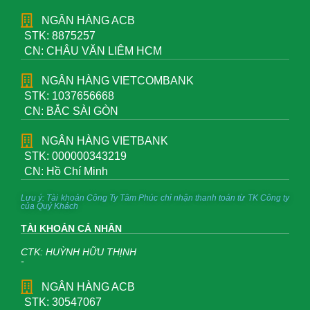
NGÂN HÀNG ACB
STK: 8875257
CN: CHÂU VĂN LIÊM HCM
NGÂN HÀNG VIETCOMBANK
STK: 1037656668
CN: BẮC SÀI GÒN
NGÂN HÀNG VIETBANK
STK: 000000343219
CN: Hồ Chí Minh
Lưu ý: Tài khoản Công Ty Tâm Phúc chỉ nhận thanh toán từ TK Công ty
của Quý Khách
TÀI KHOẢN CÁ NHÂN
CTK: HUỲNH HỮU THỊNH
-
NGÂN HÀNG ACB
STK: 30547067