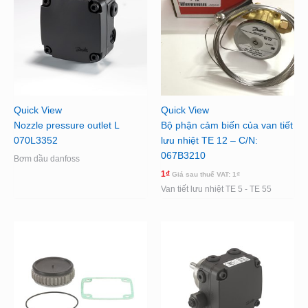
Quick View
Quick View
Nozzle pressure outlet L
Bộ phận cảm biến của van tiết
070L3352
lưu nhiệt TE 12 – C/N:
067B3210
Bơm dầu danfoss
1
₫
Giá sau thuế VAT:
1
₫
Van tiết lưu nhiệt TE 5 - TE 55