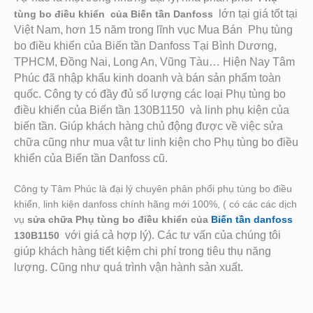
lớn tại giá tốt tại
tùng bo điều khiển của Biến tần Danfoss
Việt Nam, hơn 15 năm trong lĩnh vục Mua Bán Phụ tùng
bo điều khiển của Biến tần Danfoss Tại Bình Dương,
TPHCM, Đồng Nai, Long An, Vũng Tàu… Hiện Nay Tâm
Phúc đã nhập khẩu kinh doanh và bán sản phẩm toàn
quốc. Công ty có đầy đủ số lượng các loại Phụ tùng bo
điều khiển của Biến tần 130B1150
và linh phụ kiện của
biến tần. Giú
p khách hàng chủ động được về việc sửa
chữa cũng như mua vật tư linh kiện cho Phụ tùng bo điều
khiển của Biến tần Danfoss cũ.
Công ty Tâm Phúc là đại lý chuyên phân phối phụ tùng bo điều
khiển, linh kiện danfoss chính hãng mới 100%, ( có các các dịch
vụ
sửa chữa Phụ tùng bo điều khiển của
Biến tần danfoss
với giá cả hợp lý). Các tư vấn của chúng tôi
130B1150
giúp khách hàng tiết kiệm chi phí trong tiêu thụ năng
lượng. Cũng như quá trình vận hành sản xuất.