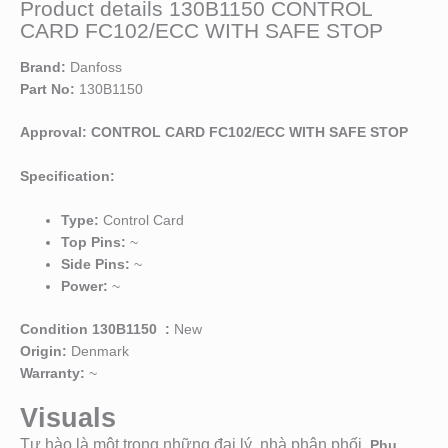
Product details 130B1150 CONTROL
CARD FC102/ECC WITH SAFE STOP
Brand:
Danfoss
Part No:
130B1150
Approval: CONTROL CARD FC102/ECC WITH SAFE STOP
Specification:
Type:
Control Card
Top Pins:
~
Side Pins:
~
Power:
~
Condition 130B1150 :
New
Origin:
Denmark
Warranty:
~
Visuals
Tự hào là một trong những đại lý, nhà phân phối
Phụ