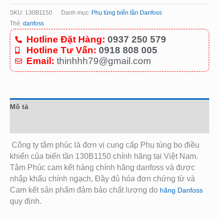
SKU:
130B1150
Danh mục:
Phụ tùng biến tần Danfoss
Thẻ:
danfoss
Hotline Đặt Hàng:
0937 250 579
Hotline Tư Vấn:
0918 808 005
Email:
thinhhh79@gmail.com
Mô tả
Đánh giá (0)
Công ty tâm phúc là đơn vị cung cấp Phụ tùng bo điều
khiển của biến tần 130B1150
chính hãng tại Việt Nam.
Tâm Phúc cam kết hàng chính hãng danfoss và được
nhập khẩu chính ngạch, Đầy đủ hóa đơn chứng từ và
Cam kết sản phẩm đảm bảo chất lượng do
hãng Danfoss
quy định.