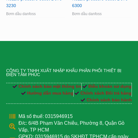
3230
6300
Bơm dầu danfoss
Bơm dầu danfoss
CÔNG TY TNHH XUẤT NHẬP KHẨU PHÂN PHỐI THIẾT BỊ
ĐIỆN TÂM PHÚC
Chính sách bảo mật thông tin
Điều khoản sử dụng
Hướng dẫn mua hàng
Chính sách Đổi trả hàng
Chính sách bảo hành
Mã số thuế: 0315946915
Đ/c: 6/4B Phạm Văn Chiêu, Phường 8, Quận Gò
Vấp, TP HCM
GPKD: 0315946915 do SKHĐT TPHCM cấp ngày