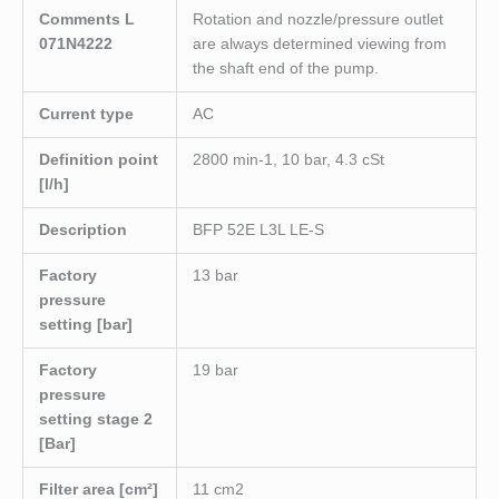
Comments L
Rotation and nozzle/pressure outlet
071N4222
are always determined viewing from
the shaft end of the pump.
Current type
AC
Definition point
2800 min-1, 10 bar, 4.3 cSt
[l/h]
Description
BFP 52E L3L LE-S
Factory
13 bar
pressure
setting [bar]
Factory
19 bar
pressure
setting stage 2
[Bar]
Filter area [cm²]
11 cm2