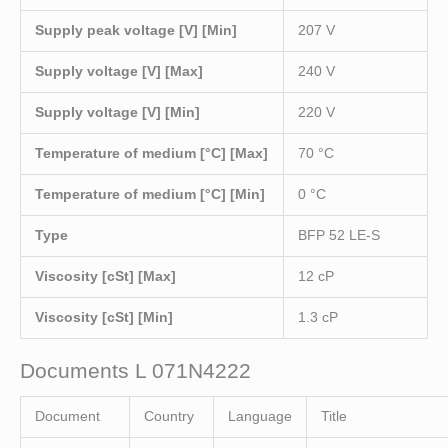
Supply peak voltage [V] [Min]
207 V
Supply voltage [V] [Max]
240 V
Supply voltage [V] [Min]
220 V
Temperature of medium [°C] [Max]
70 °C
Temperature of medium [°C] [Min]
0 °C
Type
BFP 52 LE-S
Viscosity [cSt] [Max]
12 cP
Viscosity [cSt] [Min]
1.3 cP
Documents L 071N4222
Document
Country
Language
Title