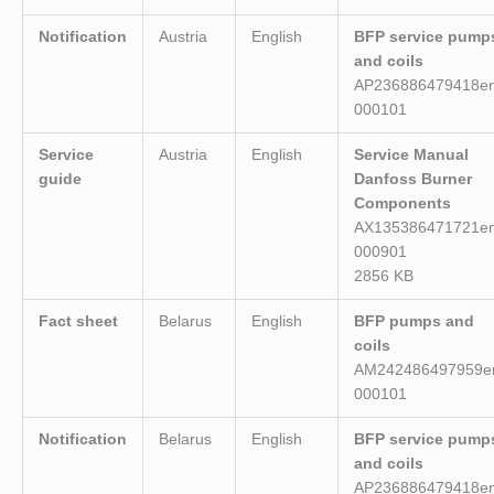
Notification
Austria
English
BFP service pump
and coils
AP236886479418en
000101
Service
Austria
English
Service Manual
guide
Danfoss Burner
Components
AX135386471721en
000901
2856 KB
Fact sheet
Belarus
English
BFP pumps and
coils
AM242486497959e
000101
Notification
Belarus
English
BFP service pump
and coils
AP236886479418en