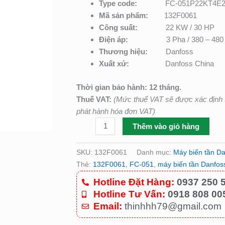
Type code:
FC-051P22KT4
–
Mã sản phẩm:
132F0061
P/N:
Công suất:
22 KW / 30 HP
132F0061
Điện áp:
3 Pha / 380 – 48
số
Thương hiệu:
Danfoss
lượng
Xuất xứ:
Danfoss China
Thời gian bảo hành: 12 tháng.
Thuế VAT:
(Mức thuế VAT sẽ được xác định t
phát hành hóa đơn VAT)
Thêm vào giỏ hàng
SKU:
132F0061
Danh mục:
Máy biến tần D
Thẻ:
132F0061
,
FC-051
,
máy biến tần Danfos
Hotline Đặt Hàng:
0937 250 
Hotline Tư Vấn:
0918 808 00
Email:
thinhhh79@gmail.com