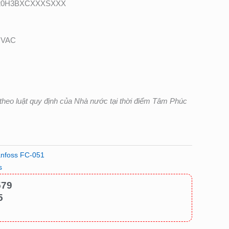
E20H3BXCXXXSXXX
0 VAC
heo luật quy định của Nhà nước tại thời điểm Tâm Phúc
anfoss FC-051
s
579
5