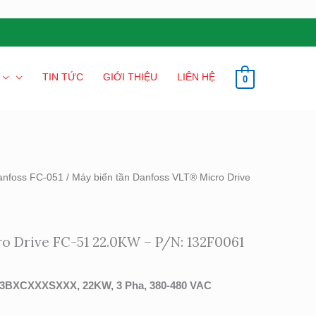
TIN TỨC
GIỚI THIỆU
LIÊN HỆ
0
anfoss FC-051
/ Máy biến tần Danfoss VLT® Micro Drive
o Drive FC-51 22.0KW – P/N: 132F0061
H3BXCXXXSXXX, 22KW, 3 Pha, 380-480 VAC