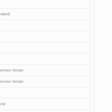
ndard)
ermine Vendor
ermine Vendor
nit