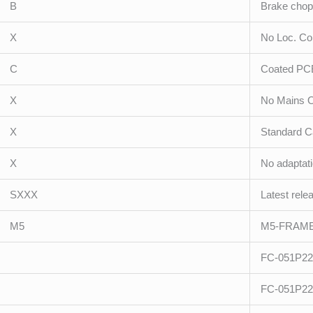
B
Brake chop
X
No Loc. Co
C
Coated PC
X
No Mains O
X
Standard C
X
No adaptat
SXXX
Latest rele
M5
M5-FRAM
FC-051P2
FC-051P2