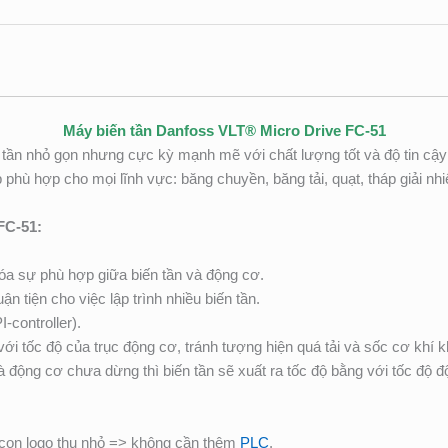
Máy biến tần Danfoss VLT® Micro Drive FC-51
 tần nhỏ gọn nhưng cực kỳ mạnh mẽ với chất lượng tốt và độ tin cậ
 phù hợp cho mọi lĩnh vực: băng chuyền, băng tải, quạt, tháp giải n
FC-51:
óa sự phù hợp giữa biến tần và động cơ.
n tiện cho việc lập trình nhiều biến tần.
-controller).
i tốc độ của trục động cơ, tránh tượng hiện quá tải và sốc cơ khi
 mà động cơ chưa dừng thì biến tần sẽ xuất ra tốc độ bằng với tốc độ 
 con logo thu nhỏ => không cần thêm
PLC
.