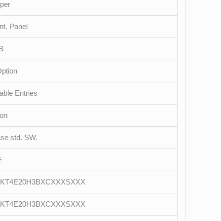
per
nt. Panel
B
ption
able Entries
ion
ase std. SW.
E
2KT4E20H3BXCXXXSXXX
2KT4E20H3BXCXXXSXXX