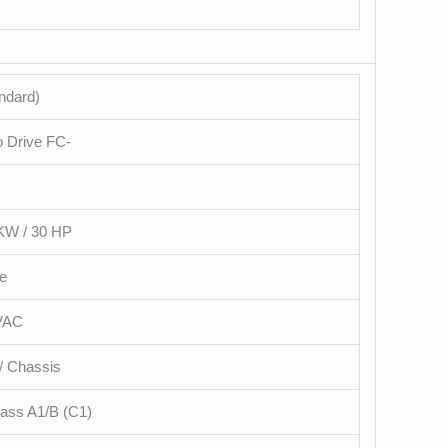
ndard)
 Drive FC-
KW / 30 HP
e
 VAC
/ Chassis
lass A1/B (C1)