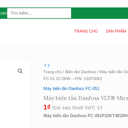
Search
.com
for:
TRANG CHỦ
SẢN PHẨM
Máy
biến
Trang chủ
/
Biến tần Danfoss
/
Máy biến tần D
tần
FC-51 22.0KW – P/N: 132F0061
Danfoss
Máy biến tần Danfoss FC-051
VLT®
Máy biến tần Danfoss VLT® Micr
Micro
Drive
1
₫
Giá sau thuế VAT:
1
₫
FC-
Máy biến tần Danfoss FC-051P22KT4E20
51
22.0KW