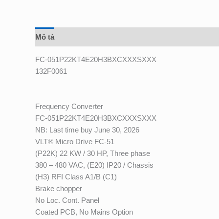
Mô tả
Đánh giá (0)
FC-051P22KT4E20H3BXCXXXSXXX
132F0061
Frequency Converter
FC-051P22KT4E20H3BXCXXXSXXX
NB: Last time buy June 30, 2026
VLT
®
Micro Drive FC-51
(P22K) 22 KW / 30 HP, Three phase
380 – 480 VAC, (E20) IP20 / Chassis
(H3) RFI Class A1/B (C1)
Brake chopper
No Loc. Cont. Panel
Coated PCB, No Mains Option