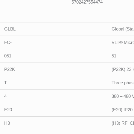
5702427554474
GLBL
Global (Sta
FC-
VLT
®
Micro
051
51
P22K
(P22K) 22 
T
Three phas
4
380 – 480
E20
(E20) IP20 
H3
(H3) RFI C