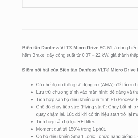
Biến tần Danfoss VLT® Micro Drive FC-51
là dòng biến
hãm Brake, dãy công suất từ 0.37 – 22 kW, giá thành thấp
Điểm nổi bật của Biến tần Danfoss VLT® Micro Drive 
Có chế độ dò thông số động cơ (AMA): để tối ưu h
Lưu trữ chương trình vào màn hình: dễ dàng và thuậ
Tích hợp sẵn bộ điều khiển quá trình PI (Process PI
Chế độ chạy tiếp sức (Flying start): Chạy bắt nhịp vớ
quay chậm lại. Lúc đó khi có tín hiệu start trở lại
Tích hợp sẵn bộ lọc RFI filter.
Moment quá tải 150% trong 1 phút.
Có bộ điều khiển Smart Logic : chức năng giống 1