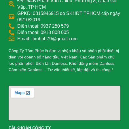
Đ/c: 6/4B Phạm Văn Chiêu, Phường 8, Quận Gò
Vấp, TP HCM
GPKD: 0315946915 do SKHĐT TPHCM cấp ngày
09/10/2019
Điện thoại: 0937 250 579
Điện thoại: 0918 808 005
Email: thinhhh79@gmail.com
Công Ty Tâm Phúc là đơn vị nhập khẩu và phân phối thiết bị
điện với doanh số hàng đầu Việt Nam. Các Sản phẩm chủ
lực phân phối: Biến tần Danfoss, Khởi động mềm Danfoss,
Cảm biến Danfoss… Tư vấn thiết kế, lắp đặt và thi công !
TÀI KHOẢN CÔNG TY