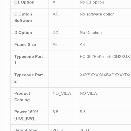
C1 Option
X
No C1 option
C Option
XX
No software option
Software
D Option
DX
No D option
Frame Size
A3
A3
Typecode Part
FC-302P5K5T5E20H2XGX
1
Typecode Part
XXXSXXXXAXBXCXXXXDX
2
Product
NO_VIEW
NO VIEW
Catalog
Power 160%
5.5
5.5
(HO) [KW]
Height [mm]
268,0
268,0