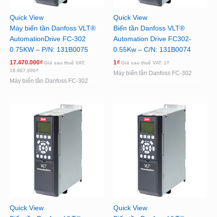
Quick View
Quick View
Máy biến tần Danfoss VLT®
Biến tần Danfoss VLT®
AutomationDrive FC-302
Automation Drive FC302-
0.75KW – P/N: 131B0075
0.55Kw – C/N: 131B0074
17.470.000
₫
1
₫
Giá sau thuế VAT:
Giá sau thuế VAT:
1
₫
18.867.600
₫
Máy biến tần Danfoss FC-302
Máy biến tần Danfoss FC-302
Quick View
Quick View