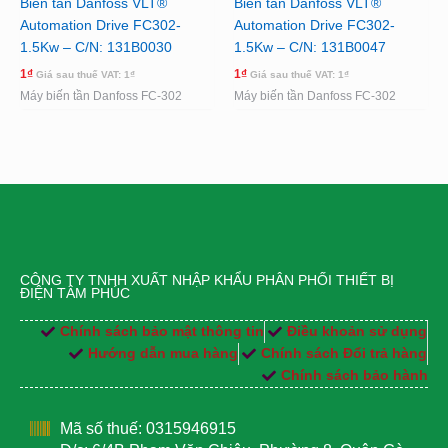
Biến tần Danfoss VLT®
Biến tần Danfoss VLT®
Automation Drive FC302-
Automation Drive FC302-
1.5Kw – C/N: 131B0030
1.5Kw – C/N: 131B0047
1
₫
1
₫
Giá sau thuế VAT:
1
₫
Giá sau thuế VAT:
1
₫
Máy biến tần Danfoss FC-302
Máy biến tần Danfoss FC-302
CÔNG TY TNHH XUẤT NHẬP KHẨU PHÂN PHỐI THIẾT BỊ
ĐIỆN TÂM PHÚC
Chính sách bảo mật thông tin
Điều khoản sử dụng
Hướng dẫn mua hàng
Chính sách Đổi trả hàng
Chính sách bảo hành
Mã số thuế: 0315946915