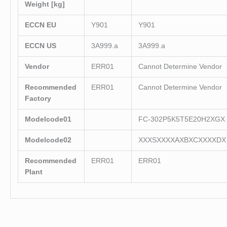
Weight [kg]
ECCN EU
Y901
Y901
ECCN US
3A999.a
3A999.a
Vendor
ERR01
Cannot Determine Vendor
Recommended
ERR01
Cannot Determine Vendor
Factory
Modelcode01
FC-302P5K5T5E20H2XGX
Modelcode02
XXXSXXXXAXBXCXXXXDX
Recommended
ERR01
ERR01
Plant