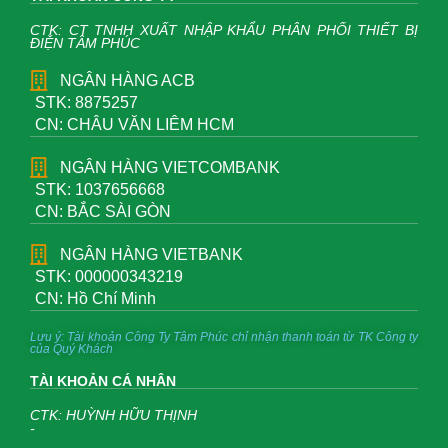
CTK: CT TNHH XUẤT NHẬP KHẨU PHÂN PHỐI THIẾT BỊ
ĐIỆN TÂM PHÚC
NGÂN HÀNG ACB
STK: 8875257
CN: CHÂU VĂN LIÊM HCM
NGÂN HÀNG VIETCOMBANK
STK: 1037656668
CN: BẮC SÀI GÒN
NGÂN HÀNG VIETBANK
STK: 000000343219
CN: Hồ Chí Minh
Lưu ý: Tài khoản Công Ty Tâm Phúc chỉ nhận thanh toán từ TK Công ty
của Quý Khách
TÀI KHOẢN CÁ NHÂN
CTK: HUỲNH HỮU THỊNH
-