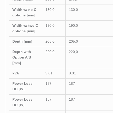
Width w/ no C
130,0
130,0
options [mm]
Width w/ two C
190,0
190,0
options [mm]
Depth [mm]
205,0
205,0
Depth with
220,0
220,0
Option A/B
[mm]
kVA
9.01
9.01
Power Loss
187
187
HO [W]
Power Loss
187
187
HO [W]