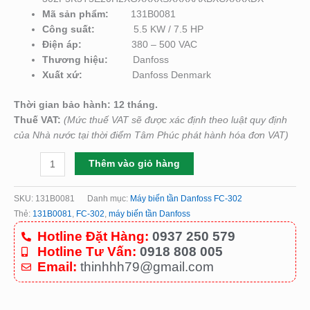
Mã sản phẩm:
131B0081
Công suất:
5.5 KW / 7.5 HP
Điện áp:
380 – 500 VAC
Thương hiệu:
Danfoss
Xuất xứ:
Danfoss Denmark
Thời gian bảo hành: 12 tháng.
Thuế VAT:
(Mức thuế VAT sẽ được xác định theo luật quy định
của Nhà nước tại thời điểm Tâm Phúc phát hành hóa đơn VAT)
Thêm vào giỏ hàng
SKU:
131B0081
Danh mục:
Máy biến tần Danfoss FC-302
Thẻ:
131B0081
,
FC-302
,
máy biến tần Danfoss
Hotline Đặt Hàng:
0937 250 579
Hotline Tư Vấn:
0918 808 005
Email:
thinhhh79@gmail.com