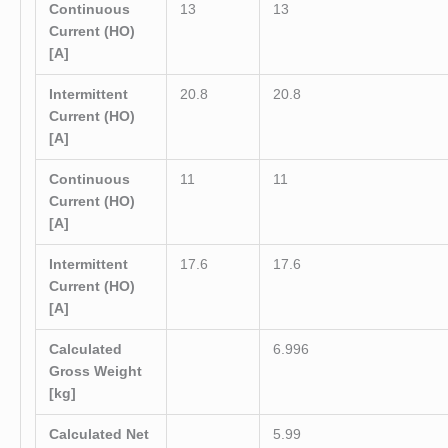
Continuous
13
13
Current (HO)
[A]
Intermittent
20.8
20.8
Current (HO)
[A]
Continuous
11
11
Current (HO)
[A]
Intermittent
17.6
17.6
Current (HO)
[A]
Calculated
6.996
Gross Weight
[kg]
Calculated Net
5.99