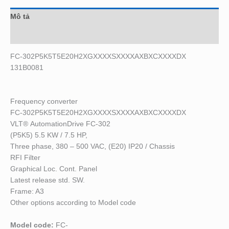
Mô tả
Đánh giá (0)
FC-302P5K5T5E20H2XGXXXXSXXXXAXBXCXXXXDX
131B0081
Frequency converter
FC-302P5K5T5E20H2XGXXXXSXXXXAXBXCXXXXDX
VLT
®
AutomationDrive FC-302
(P5K5) 5.5 KW / 7.5 HP,
Three phase, 380 – 500 VAC, (E20) IP20 / Chassis
RFI Filter
Graphical Loc. Cont. Panel
Latest release std. SW.
Frame: A3
Other options according to Model code
Model code:
FC-