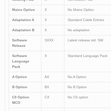
Mains Option
X
No Mains Option
Adaptation A
X
Standard Cable Entries
Adaptation B
X
No adaptation
Software
SXXX
Latest release std. SW.
Release
Software
X
Standard Language Pack
Language
Pack
A Option
AX
No A Option
B Option
BX
No B Option
C0 Option
CX
No C0 option
MCO