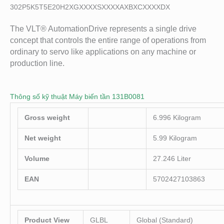
302P5K5T5E20H2XGXXXXSXXXXAXBXCXXXXDX
The VLT® AutomationDrive represents a single drive
concept that controls the entire range of operations from
ordinary to servo like applications on any machine or
production line.
Thông số kỹ thuật Máy biến tần 131B0081
Gross weight
6.996 Kilogram
Net weight
5.99 Kilogram
Volume
27.246 Liter
EAN
5702427103863
Product View
GLBL
Global (Standard)