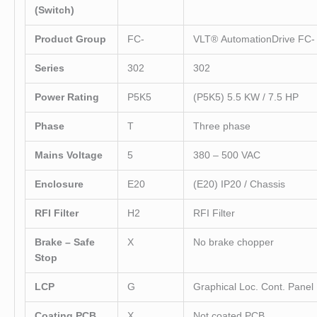
(Switch)
Product Group
FC-
VLT
®
AutomationDrive FC-
Series
302
302
Power Rating
P5K5
(P5K5) 5.5 KW / 7.5 HP
Phase
T
Three phase
Mains Voltage
5
380 – 500 VAC
Enclosure
E20
(E20) IP20 / Chassis
RFI Filter
H2
RFI Filter
Brake – Safe
X
No brake chopper
Stop
LCP
G
Graphical Loc. Cont. Panel
Coating PCB
X
Not coated PCB