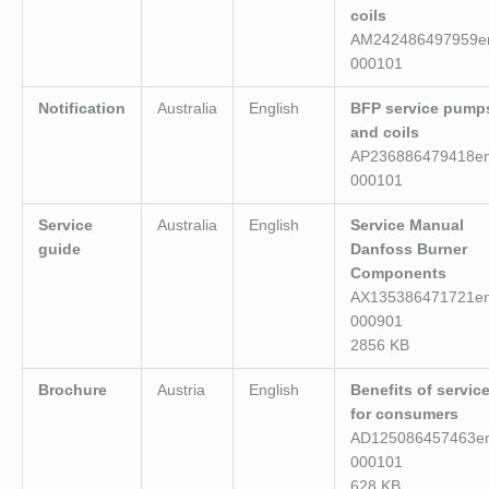
coils
AM242486497959e
000101
Notification
Australia
English
BFP service pump
and coils
AP236886479418en
000101
Service
Australia
English
Service Manual
guide
Danfoss Burner
Components
AX135386471721en
000901
2856 KB
Brochure
Austria
English
Benefits of servic
for consumers
AD125086457463e
000101
628 KB