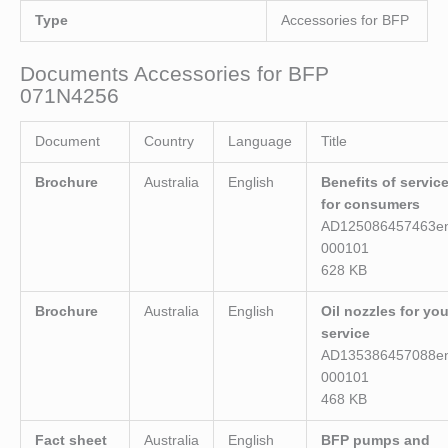
Type
Accessories for BFP
Documents Accessories for BFP
071N4256
Document
Country
Language
Title
Brochure
Australia
English
Benefits of servic
for consumers
AD125086457463e
000101
628 KB
Brochure
Australia
English
Oil nozzles for you
service
AD135386457088e
000101
468 KB
Fact sheet
Australia
English
BFP pumps and