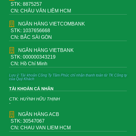
STK: 8875257
CN: CHÂU VĂN LIÊM HCM
NGÂN HÀNG VIETCOMBANK
STK: 1037656668
CN: BẮC SÀI GÒN
NGÂN HÀNG VIETBANK
STK: 000000343219
CN: Hồ Chí Minh
Lưu ý: Tài khoản Công Ty Tâm Phúc chỉ nhận thanh toán từ TK Công ty
của Quý Khách
TÀI KHOẢN CÁ NHÂN
CTK: HUỲNH HỮU THỊNH
-
NGÂN HÀNG ACB
STK: 30547067
CN: CHAU VAN LIEM HCM