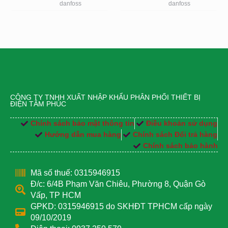
danfoss
danfoss
CÔNG TY TNHH XUẤT NHẬP KHẨU PHÂN PHỐI THIẾT BỊ
ĐIỆN TÂM PHÚC
Chính sách bảo mật thông tin
Điều khoản sử dụng
Hướng dẫn mua hàng
Chính sách Đổi trả hàng
Chính sách bảo hành
Mã số thuế: 0315946915
Đ/c: 6/4B Phạm Văn Chiêu, Phường 8, Quận Gò
Vấp, TP HCM
GPKD: 0315946915 do SKHĐT TPHCM cấp ngày
09/10/2019