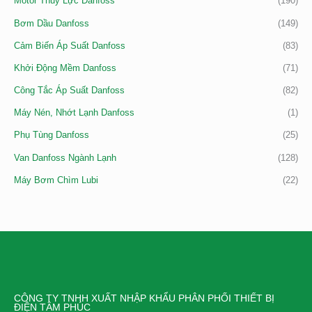
Motor Thủy Lực Danfoss
(190)
Bơm Dầu Danfoss
(149)
Cảm Biến Áp Suất Danfoss
(83)
Khởi Động Mềm Danfoss
(71)
Công Tắc Áp Suất Danfoss
(82)
Máy Nén, Nhớt Lạnh Danfoss
(1)
Phụ Tùng Danfoss
(25)
Van Danfoss Ngành Lạnh
(128)
Máy Bơm Chìm Lubi
(22)
CÔNG TY TNHH XUẤT NHẬP KHẨU PHÂN PHỐI THIẾT BỊ
ĐIỆN TÂM PHÚC