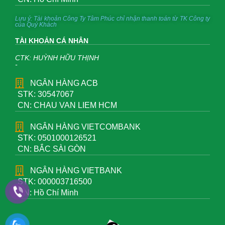
Lưu ý: Tài khoản Công Ty Tâm Phúc chỉ nhận thanh toán từ TK Công ty
của Quý Khách
TÀI KHOẢN CÁ NHÂN
CTK: HUỲNH HỮU THỊNH
-
NGÂN HÀNG ACB
STK: 30547067
CN: CHAU VAN LIEM HCM
NGÂN HÀNG VIETCOMBANK
STK: 0501000126521
CN: BẮC SÀI GÒN
NGÂN HÀNG VIETBANK
STK: 000003716500
CN: Hồ Chí Minh