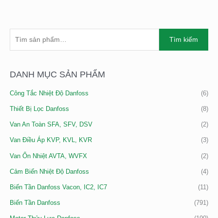
T
Tìm kiếm
Ì
M
K
DANH MỤC SẢN PHẨM
I
Công Tắc Nhiệt Độ Danfoss
(6)
Ế
M
Thiết Bị Lọc Danfoss
(8)
:
Van An Toàn SFA, SFV, DSV
(2)
Van Điều Áp KVP, KVL, KVR
(3)
Van Ổn Nhiệt AVTA, WVFX
(2)
Cảm Biến Nhiệt Độ Danfoss
(4)
Biến Tần Danfoss Vacon, IC2, IC7
(11)
Biến Tần Danfoss
(791)