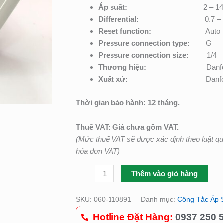
lượng
Áp suất:
2 – 14
Differential:
0.7 –
Reset function:
Auto
Pressure connection type:
G
Pressure connection size:
1/4
Thương hiệu:
Danf
Xuất xứ:
Danfo
Thời gian bảo hành: 12 tháng.
Thuế VAT: Giá chưa gồm VAT.
(Mức thuế VAT sẽ được xác định theo luật q
hóa đơn VAT)
Thêm vào giỏ hàng
SKU:
060-110891
Danh mục:
Công Tắc Áp S
Hotline Đặt Hàng:
0937 250 