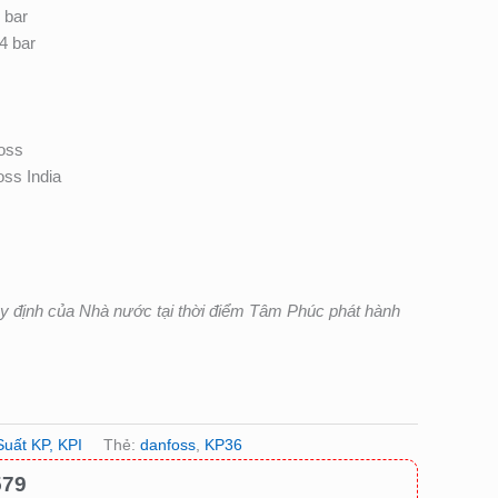
 bar
 4 bar
oss
ss India
uy định của Nhà nước tại thời điểm Tâm Phúc phát hành
uất KP, KPI
Thẻ:
danfoss
,
KP36
579