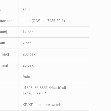
t
36 pc
stances
Lead (CAS no. 7439-92-1)
[max]
14 bar
min]
2 bar
 [max]
203 psig
[min]
29 psig
Auto
b1323c86-8856-44cc-b1c6-
6849abe37ee4
KP/KPI pressure switch