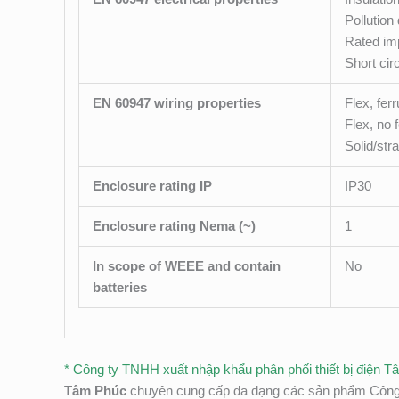
Pollution
Rated imp
Short cir
EN 60947 wiring properties
Flex, fer
Flex, no 
Solid/st
Enclosure rating IP
IP30
Enclosure rating Nema (~)
1
In scope of WEEE and contain
No
batteries
* Công ty TNHH xuất nhập khẩu phân phối thiết bị điện T
Tâm Phúc
chuyên cung cấp đa dạng các sản phẩm Công t