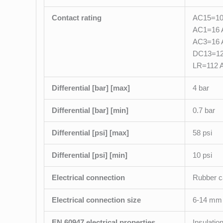
Contact rating
AC15=10 
AC1=16 A
AC3=16 A
DC13=12
LR=112 A
Differential [bar] [max]
4 bar
Differential [bar] [min]
0.7 bar
Differential [psi] [max]
58 psi
Differential [psi] [min]
10 psi
Electrical connection
Rubber c
Electrical connection size
6-14 mm
EN 60947 electrical properties
Insulatio