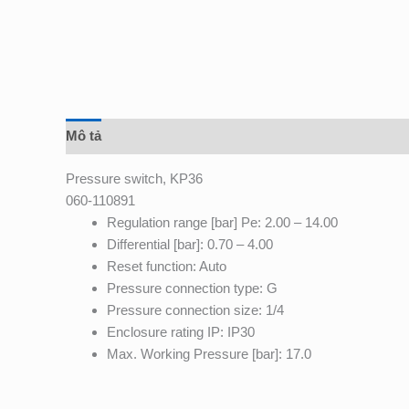
Mô tả
Đánh giá (0)
Pressure switch, KP36
060-110891
Regulation range [bar] Pe: 2.00 – 14.00
Differential [bar]: 0.70 – 4.00
Reset function: Auto
Pressure connection type: G
Pressure connection size: 1/4
Enclosure rating IP: IP30
Max. Working Pressure [bar]: 17.0