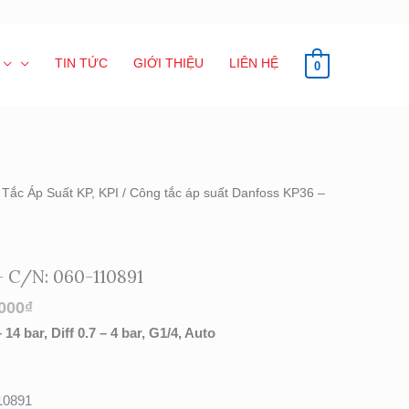
TIN TỨC
GIỚI THIỆU
LIÊN HỆ
0
Tắc Áp Suất KP, KPI
/ Công tắc áp suất Danfoss KP36 –
– C/N: 060-110891
000
₫
4 bar, Diff 0.7 – 4 bar, G1/4, Auto
10891