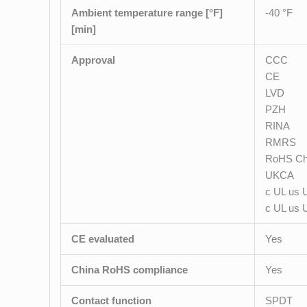
Ambient temperature range [°F]
-40 °F
[min]
Approval
CCC
CE
LVD
PZH
RINA
RMRS
RoHS Ch
UKCA
c UL us 
c UL us 
CE evaluated
Yes
China RoHS compliance
Yes
Contact function
SPDT