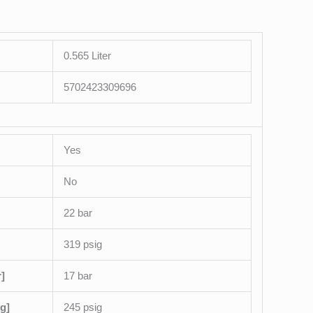
0.565 Liter
5702423309696
Yes
No
22 bar
319 psig
]
17 bar
g]
245 psig