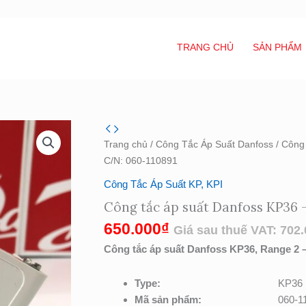
TRANG CHỦ
SẢN PHẨM
Công
tắc
Trang chủ
/
Công Tắc Áp Suất Danfoss
/
Công 
áp
C/N: 060-110891
suất
Công Tắc Áp Suất KP, KPI
Danfoss
Công tắc áp suất Danfoss KP36 
KP36
-
650.000
₫
Giá sau thuế VAT:
702.
C/N:
Công tắc áp suất Danfoss KP36, Range 2 – 1
060-
110891
Type:
KP36
số
Mã sản phẩm:
060-1