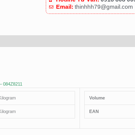
Email:
thinhhh79@gmail.com
 – 084Z8211
Kilogram
Volume
Kilogram
EAN