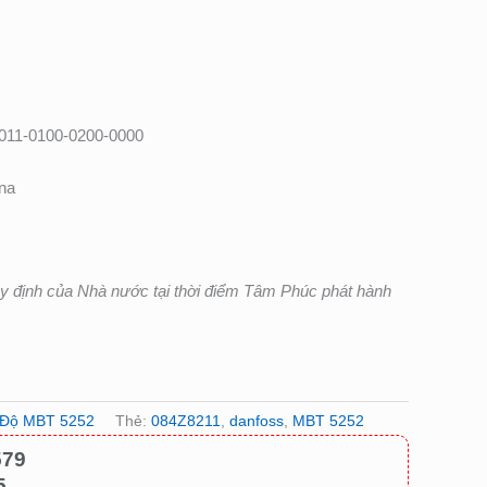
011-0100-0200-0000
na
uy định của Nhà nước tại thời điểm Tâm Phúc phát hành
 Độ MBT 5252
Thẻ:
084Z8211
,
danfoss
,
MBT 5252
579
5