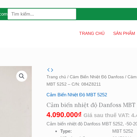
Search
.com
for:
TRANG CHỦ
SẢN PHẨM
Cảm
biến
Trang chủ
/
Cảm Biến Nhiệt Độ Danfoss
/
Cảm 
nhiệt
MBT 5252 – C/N: 084Z8211
độ
Cảm Biến Nhiệt Độ MBT 5252
Danfoss
Cảm biến nhiệt độ Danfoss MBT 
MBT
5252
4.090.000
₫
Giá sau thuế VAT:
4.
–
Cảm biến nhiệt độ Danfoss MBT 5252, -50-
C/N:
Type:
MBT 5252
084Z8211