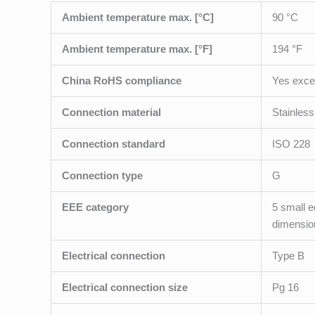
Ambient temperature max. [°C]
90 °C
Ambient temperature max. [°F]
194 °F
China RoHS compliance
Yes excee
Connection material
Stainless
Connection standard
ISO 228
Connection type
G
EEE category
5 small e
dimensio
Electrical connection
Type B
Electrical connection size
Pg 16