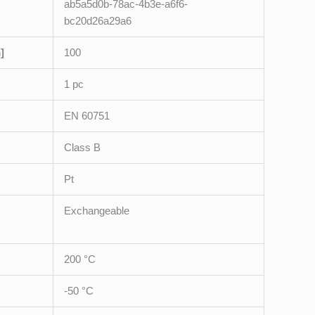
ab5a5d0b-78ac-4b3e-a6f6-
bc20d26a29a6
]
100
1 pc
EN 60751
Class B
Pt
Exchangeable
200 °C
-50 °C