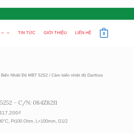
TIN TỨC
GIỚI THIỆU
LIÊN HỆ
0
Biến Nhiệt Độ MBT 5252
/ Cảm biến nhiệt độ Danfoss
5252 – C/N: 084Z8211
417.200
₫
200°C, Pt100 Ohm, L=100mm, G1/2