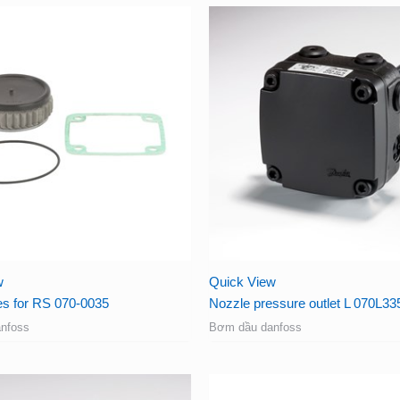
w
Quick View
es for RS 070-0035
Nozzle pressure outlet L 070L33
nfoss
Bơm dầu danfoss