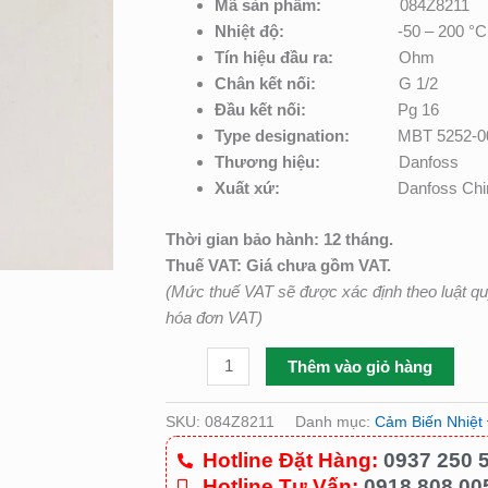
Mã sản phẩm:
084Z8211
số
Nhiệt độ:
-50 – 200 °C
lượng
Tín hiệu đầu ra:
Ohm
Chân kết nối:
G 1/2
Đầu kết nối:
Pg 16
Type designation
:
MBT 5252-0
Thương hiệu:
Danfoss
Xuất xứ:
Danfoss Chi
Thời gian bảo hành: 12 tháng.
Thuế VAT: Giá chưa gồm VAT.
(Mức thuế VAT sẽ được xác định theo luật q
hóa đơn VAT)
Thêm vào giỏ hàng
SKU:
084Z8211
Danh mục:
Cảm Biến Nhiệt
Hotline Đặt Hàng:
0937 250 
Hotline Tư Vấn:
0918 808 00