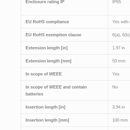
Enclosure rating IP
IP65
EU RoHS compliance
Yes with
EU RoHS exemption clause
6(a), 6(b)
Extension length [in]
1.97 in
Extension length [mm]
50 mm
In scope of WEEE
Yes
In scope of WEEE and contain
No
batteries
Insertion length [in]
3.94 in
Insertion length [mm]
100 mm